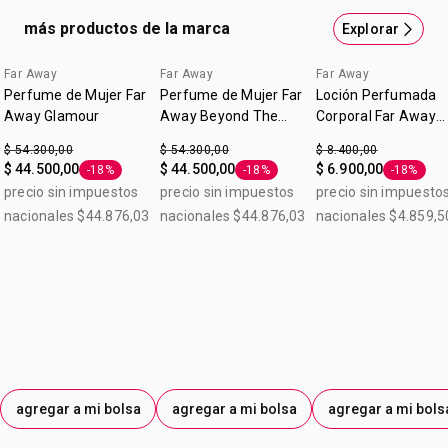
más productos de la marca
Explorar
Far Away
Far Away
Far Away
Perfume de Mujer Far
Perfume de Mujer Far
Loción Perfumada
Away Glamour
Away Beyond The
Corporal Far Away
Moon
Splendoria 90ml
$ 54.300,00
$ 54.300,00
$ 8.400,00
$ 44.500,00
$ 44.500,00
$ 6.900,00
-18%
-18%
-18%
Etiqueta -18%
Etiqueta -18%
Etiqueta 
precio sin impuestos
precio sin impuestos
precio sin impuesto
nacionales $44.876,03
nacionales $44.876,03
nacionales $4.859,5
agregar a mi bolsa
agregar a mi bolsa
agregar a mi bols