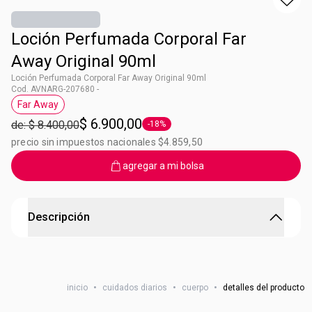
Loción Perfumada Corporal Far
Away Original 90ml
Loción Perfumada Corporal Far Away Original 90ml
Cod. AVNARG-207680 -
Far Away
Etiqueta Far Away
$ 6.900,00
de: $ 8.400,00
-18%
Etiqueta -18%
precio sin impuestos nacionales $4.859,50
agregar a mi bolsa
Descripción
Loción perfumada para el cuerpo Far Away
Contenido: 90ml
inicio
•
cuidados diarios
•
cuerpo
•
detalles del producto