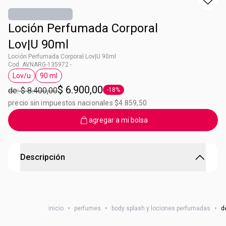
Loción Perfumada Corporal
Lov|U 90ml
Loción Perfumada Corporal Lov|U 90ml
Cod. AVNARG-135972 -
Lov/u
90 ml
Etiqueta Lov/u
Etiqueta 90 ml
$ 6.900,00
de: $ 8.400,00
-18%
Etiqueta -18%
precio sin impuestos nacionales $4.859,50
agregar a mi bolsa
Descripción
Para todos tus días
Lovu Loción Corporal. Contenido: 90ml.
inicio
•
perfumes
•
body splash y lociones perfumadas
•
d