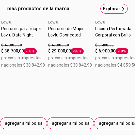
más productos de la marca
Explorar
Lov/u
Lov/u
Lov/u
Perfume para mujer
Perfume de Mujer
Loción Perfumada
Lov u Date Night
LovIu Connected
Corporal con Brillo
Lov|U Date Night 90
$ 47.000,00
$ 47.000,00
$ 8.400,00
$ 38.700,00
$ 29.000,00
$ 6.900,00
-18%
-38%
-18%
Etiqueta -18%
Etiqueta -38%
Etiqueta 
precio sin impuestos
precio sin impuestos
precio sin impuesto
nacionales $38.842,98
nacionales $38.842,98
nacionales $4.859,5
agregar a mi bolsa
agregar a mi bolsa
agregar a mi bols