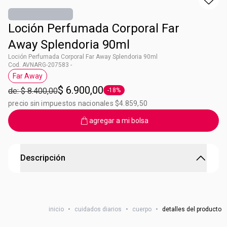
Loción Perfumada Corporal Far
Away Splendoria 90ml
Loción Perfumada Corporal Far Away Splendoria 90ml
Cod. AVNARG-207583 -
Far Away
Etiqueta Far Away
$ 6.900,00
de: $ 8.400,00
-18%
Etiqueta -18%
precio sin impuestos nacionales $4.859,50
agregar a mi bolsa
Descripción
Loción perfumada para el cuerpo Far Away Splendoria
Contenido: 90ml
inicio
•
cuidados diarios
•
cuerpo
•
detalles del producto