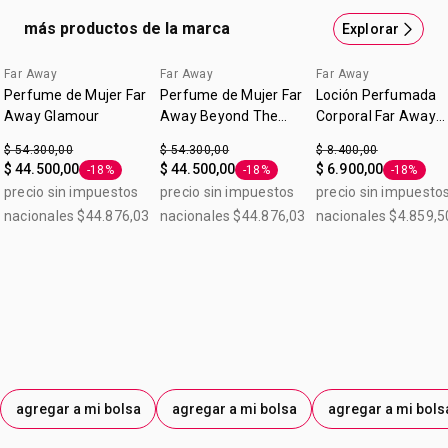
más productos de la marca
Explorar
Far Away
Far Away
Far Away
Perfume de Mujer Far
Perfume de Mujer Far
Loción Perfumada
Away Glamour
Away Beyond The
Corporal Far Away
Moon
Splendoria 90ml
$ 54.300,00
$ 54.300,00
$ 8.400,00
$ 44.500,00
$ 44.500,00
$ 6.900,00
-18%
-18%
-18%
Etiqueta -18%
Etiqueta -18%
Etiqueta 
precio sin impuestos
precio sin impuestos
precio sin impuesto
nacionales $44.876,03
nacionales $44.876,03
nacionales $4.859,5
agregar a mi bolsa
agregar a mi bolsa
agregar a mi bols