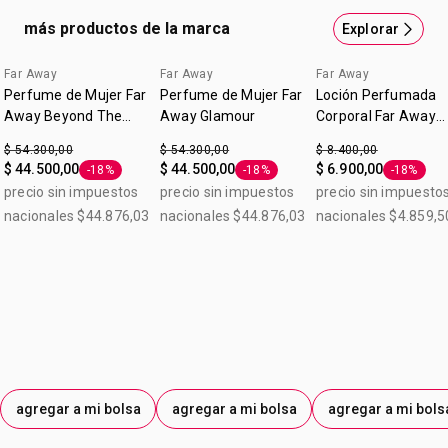
más productos de la marca
Explorar
Far Away
Far Away
Far Away
Perfume de Mujer Far
Perfume de Mujer Far
Loción Perfumada
Away Beyond The
Away Glamour
Corporal Far Away
Moon
Splendoria 90ml
$ 54.300,00
$ 54.300,00
$ 8.400,00
$ 44.500,00
$ 44.500,00
$ 6.900,00
-18%
-18%
-18%
Etiqueta -18%
Etiqueta -18%
Etiqueta 
precio sin impuestos
precio sin impuestos
precio sin impuesto
nacionales $44.876,03
nacionales $44.876,03
nacionales $4.859,5
agregar a mi bolsa
agregar a mi bolsa
agregar a mi bols