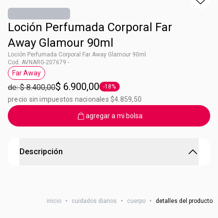
Loción Perfumada Corporal Far
Away Glamour 90ml
Loción Perfumada Corporal Far Away Glamour 90ml
Cod. AVNARG-207679 -
Far Away
Etiqueta Far Away
$ 6.900,00
de: $ 8.400,00
-18%
Etiqueta -18%
precio sin impuestos nacionales $4.859,50
agregar a mi bolsa
Descripción
Loción perfumada para el cuerpo Far Away Glamour
Contenido: 90ml
inicio
•
cuidados diarios
•
cuerpo
•
detalles del producto