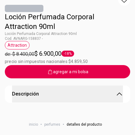
Loción Perfumada Corporal
Attraction 90ml
Loción Perfumada Corporal Attraction 90ml
Cod. AVNARG-158837 -
Attraction
Etiqueta Attraction
$ 6.900,00
de: $ 8.400,00
-18%
Etiqueta -18%
precio sin impuestos nacionales $4.859,50
agregar a mi bolsa
Descripción
Attraction Loción Perfumada de mujer
Loción perfumada para el cuerpo.Con un toque de ámbar
inicio
•
perfumes
•
detalles del producto
que deja tu piel perfumada e hidratada durante todo el
día. Tip: Luego de aplicar la crema sobre tu cuerpo, usá tu