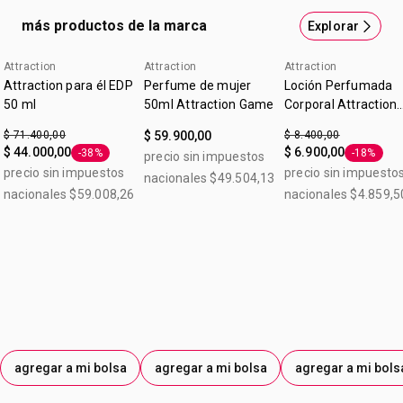
perfume Attraction para que tu aroma se intensifique
más productos de la marca
Explorar
siguiendo tu propio estilo. Loción perfumada para el
cuerpo 90ml.
Attraction
Attraction
Attraction
Attraction para él EDP
Perfume de mujer
Loción Perfumada
50 ml
50ml Attraction Game
Corporal Attraction
Game 90ml
$ 71.400,00
$ 59.900,00
$ 8.400,00
$ 44.000,00
$ 6.900,00
-38%
-18%
precio sin impuestos
Etiqueta -38%
Etiqueta 
precio sin impuestos
precio sin impuesto
nacionales $49.504,13
nacionales $59.008,26
nacionales $4.859,5
agregar a mi bolsa
agregar a mi bolsa
agregar a mi bols