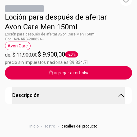
Loción para después de afeitar
Avon Care Men 150ml
Loción para después de afeitar Avon Care Men 150ml
Cod. AVNARG-208694 -
Avon Care
Etiqueta Avon Care
$ 9.900,00
de: $ 11.900,00
-20%
Etiqueta -20%
precio sin impuestos nacionales $9.834,71
agregar a mi bolsa
Descripción
Loción para después de afeitar Avon Care Men
¡Una rutina fácil, rápida e imperdibe! Avon Care Men la
inicio
•
rostro
•
detalles del producto
línea de cuidado y limpieza exclusiva para hombres.
Loción para después de afeitar que deja la piel fresca y