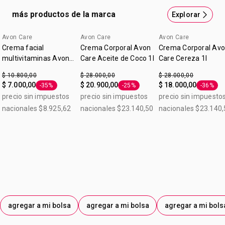
perfumada Contiene 150ml.
más productos de la marca
Explorar
Avon Care
Avon Care
Avon Care
Crema facial
Crema Corporal Avon
Crema Corporal Av
multivitaminas Avon
Care Aceite de Coco 1l
Care Cereza 1l
Care 5 en 1 100 g
$ 10.800,00
$ 28.000,00
$ 28.000,00
$ 7.000,00
$ 20.900,00
$ 18.000,00
-35%
-25%
-36%
Etiqueta -35%
Etiqueta -25%
Etiqueta
precio sin impuestos
precio sin impuestos
precio sin impuesto
nacionales $8.925,62
nacionales $23.140,50
nacionales $23.140,
agregar a mi bolsa
agregar a mi bolsa
agregar a mi bols