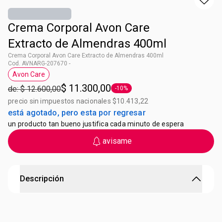
Crema Corporal Avon Care
Extracto de Almendras 400ml
Crema Corporal Avon Care Extracto de Almendras 400ml
Cod. AVNARG-207670 -
Avon Care
Etiqueta Avon Care
$ 11.300,00
de: $ 12.600,00
-10%
Etiqueta -10%
precio sin impuestos nacionales $10.413,22
está agotado, pero esta por regresar
un producto tan bueno justifica cada minuto de espera
avisame
Descripción
Humectación esencial
Crema corporal fórmula "6 en 1"