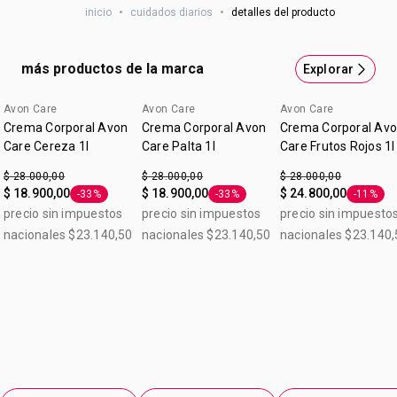
1. 48h** de humectación.
inicio
•
cuidados diarios
•
detalles del producto
2. Piel nutrida.
3. Humectación restauradora.
4. Piel con aspecto saludable.
más productos de la marca
Explorar
5. Rápida absorción.
6. No grasosa.
Avon Care
Avon Care
Avon Care
Crema Corporal Avon
Crema Corporal Avon
Crema Corporal Av
Care Cereza 1l
Care Palta 1l
Care Frutos Rojos 1l
$ 28.000,00
$ 28.000,00
$ 28.000,00
$ 18.900,00
$ 18.900,00
$ 24.800,00
-33%
-33%
-11%
Etiqueta -33%
Etiqueta -33%
Etiqueta
precio sin impuestos
precio sin impuestos
precio sin impuesto
nacionales $23.140,50
nacionales $23.140,50
nacionales $23.140,