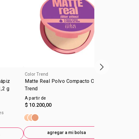
Próxima presenta
Color Trend
Color Trend
Lápiz
Matte Real Polvo Compacto Color
Delineador L
1,2 g
Trend
Trend Negro
A partir de
$ 9.600,00
$ 10.200,00
$ 6.700,00
-
E
es
precio sin im
$4.760,33
agregar a mi bolsa
a
ag