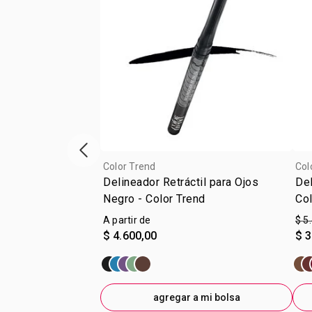
Vitrina de productos anterior
Color Trend
Col
Delineador Retráctil para Ojos
Del
Negro - Color Trend
Col
A partir de
$ 5
$ 4.600,00
$ 3
agregar a mi bolsa