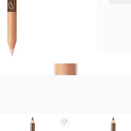
Lápiz para
¡Fácil de Apl
agregá un bri