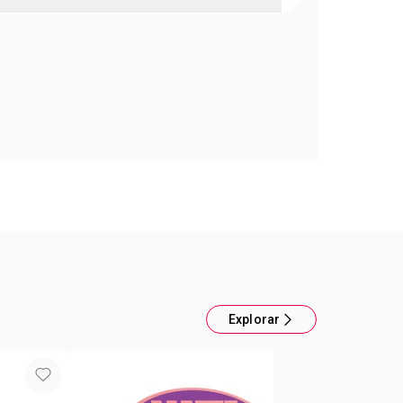
 Cejas e Iluminador Color Trend Marrón Medio
icar!Coloreá y definí tus cejas. Con el resaltador,
llo sutil debajo de la ceja ¡Para Iluminar!
Explorar