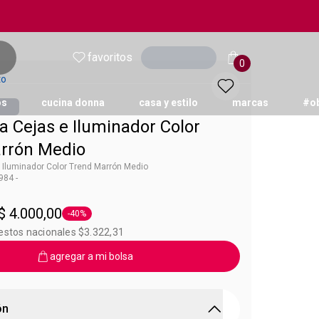
favoritos
Ingresar
0
to
os
cucina donna
casa y estilo
marcas
#o
a Cejas e Iluminador Color
rrón Medio
e Iluminador Color Trend Marrón Medio
84 -
 Color Trend
$ 4.000,00
-40%
Etiqueta -40%
estos nacionales $3.322,31
agregar a mi bolsa
ón