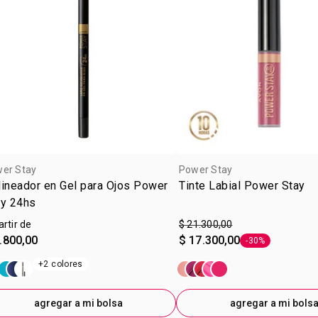
er Stay
Power Stay
ineador en Gel para Ojos Power
Tinte Labial Power Stay
ay 24hs
artir de
$ 21.300,00
.800,00
$ 17.300,00
-30%
Etiqueta -30%
+2 colores
agregar a mi bolsa
agregar a mi bols