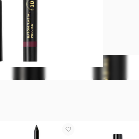
Labial de l
Labial preci
mate. 10 hs 