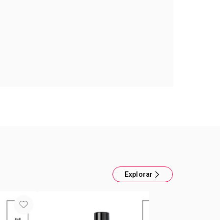
arga duración
so: Aplicación precisa, confortable. Color intenso
de duracion. 1,2g
Explorar