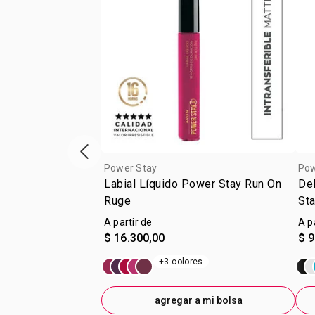
Vitrina de productos anterior
Power Stay
Pow
Labial Líquido Power Stay Run On
Del
Ruge
St
A partir de
A p
$ 16.300,00
$ 9
+3 colores
agregar a mi bolsa