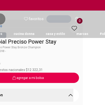
favoritos
Ingresar
0
to
os
cucina donna
casa y estilo
marcas
#o
ial Preciso Power Stay
iso Power Stay Bronze Champion
98 -
 Power Stay
0
uestos nacionales $12.322,31
agregar a mi bolsa
ón