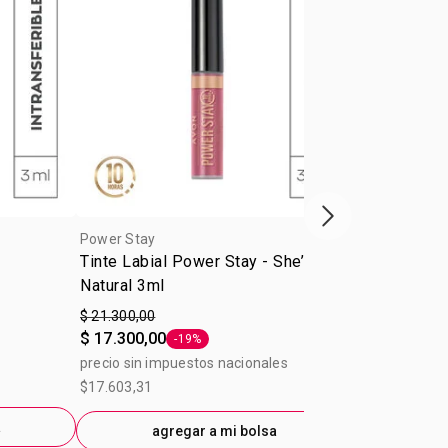
Próxima presenta
Power Stay
Power Stay
Tinte Labial Power Stay - She’s a
Corrector L
Natural 3ml
Light
$ 21.300,00
A partir de
$ 17.300,00
$ 13.500,00
-19%
Etiqueta -19%
precio sin impuestos nacionales
$17.603,31
a
ag
agregar a mi bolsa