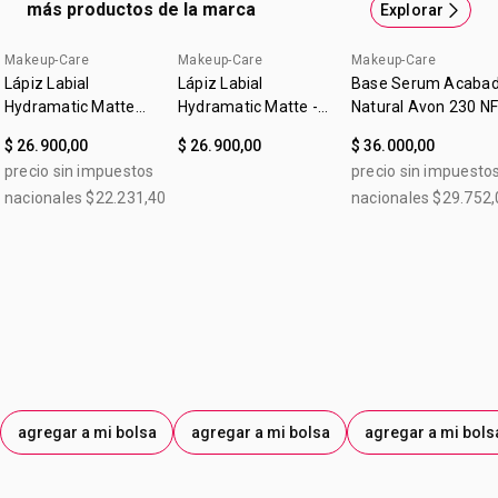
más productos de la marca
Explorar
Hydramatic -Maquillaje: Glamuroso efecto brillante de
color intenso. -Cuidado: Con más del 50% de ingredientes
Makeup-Care
Makeup-Care
Makeup-Care
hidratantes y protectores de la piel. Labios hidratados,
Lápiz Labial
Lápiz Labial
Base Serum Acaba
más voluminosos y suaves al instante y con el tiempo.1 -
Hydramatic Matte
Hydramatic Matte -
Natural Avon 230 N
Make Up + Care
Protección: Fortalece la barrera de humectación para
Nude Avon
(Natural Beige)
$ 26.900,00
$ 26.900,00
$ 36.000,00
Mauve 3,6g
ayudar a prevenir la resequedad.2 Con FPS 20.3 Basado
precio sin impuestos
precio sin impuesto
en un estudio con consumidores 1 . Basado en un estudio
nacionales $22.231,40
nacionales $29.752,
de eficacia clínica.2 Este producto no es protector solar 3.
Como Hialuronato de Sodio4
agregar a mi bolsa
agregar a mi bolsa
agregar a mi bols