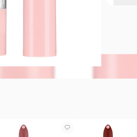
Lápiz Labi
Nuevo labia
dijeron que 
usan1 Color 
Ahora conocé
Glamuroso ef
más del 50% 
piel. Labios
y con el tie
humectación
20.3 Basado
un estudio d
solar 3. Co