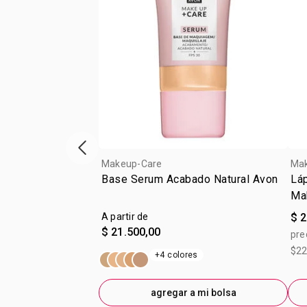
Vitrina de productos anterior
Makeup-Care
Ma
Base Serum Acabado Natural Avon
Láp
Ma
A partir de
$ 2
$ 21.500,00
pre
$22
+4 colores
agregar a mi bolsa