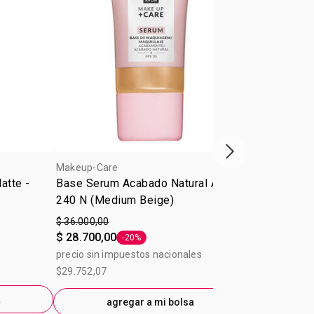
Próxima presenta
Makeup-Care
Makeup-Care
atte -
Base Serum Acabado Natural Avon
Base Serum 
240 N (Medium Beige)
220 NQ (Cre
$ 36.000,00
$ 36.000,00
$ 28.700,00
$ 28.700,00
-20%
Etiqueta -20%
precio sin impuestos nacionales
precio sin im
$29.752,07
$29.752,07
a
agregar a mi bolsa
ag