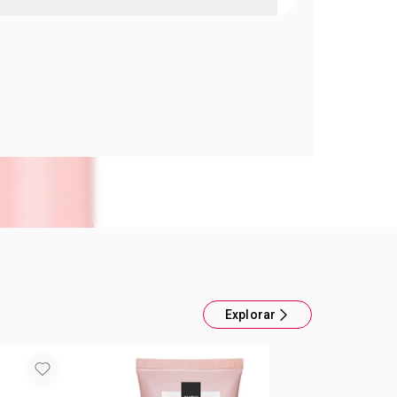
al Hydramatic Radiante-Rose Berry Avon
l Hydramatic Radiante 8 de cada 10 personas
se siente más hidratante que el labial que más
con brillo radiante + centro de ácido hialurónico 4
 la versión radiante de Hydramatic -Maquillaje:
ecto brillante de color intenso. -Cuidado: Con
de ingredientes hidratantes y protectores de la
 hidratados, más voluminosos y suaves al instante
mpo.1 -Protección: Fortalece la barrera de
 para ayudar a prevenir la resequedad.2 Con FPS
 en un estudio con consumidores 1 . Basado en
e eficacia clínica.2 Este producto no es protector
mo Hialuronato de Sodio4
Explorar