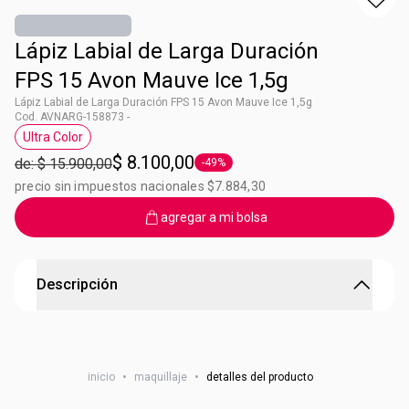
Lápiz Labial de Larga Duración
FPS 15 Avon Mauve Ice 1,5g
Lápiz Labial de Larga Duración FPS 15 Avon Mauve Ice 1,5g
Cod. AVNARG-158873 -
Ultra Color
Etiqueta Ultra Color
$ 8.100,00
de: $ 15.900,00
-49%
Etiqueta -49%
precio sin impuestos nacionales $7.884,30
agregar a mi bolsa
Descripción
Labial Larga Duración Avon Mauve Ice
¿Sos fan de los labiales de colores? Animate a usar el
inicio
•
maquillaje
•
detalles del producto
labial de larga duración… que brinda ¡Hasta 8 horas de
color! ¿Lo mejor? Sus beneficios con colores vivos y tono