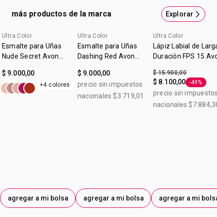
uniforme. 12hs de hidratación. Su aplicación es suave y
más productos de la marca
Explorar
cremosa.
Ultra Color
Ultra Color
Ultra Color
Esmalte para Uñas
Esmalte para Uñas
Lápiz Labial de Larg
Nude Secret Avon
Dashing Red Avon
Duración FPS 15 Av
Ultra Color
Ultra Color
Mauve Ice 1,5g
$ 9.000,00
$ 9.000,00
$ 15.900,00
$ 8.100,00
-49%
precio sin impuestos
+4 colores
Etiqueta 
precio sin impuesto
nacionales $3.719,01
nacionales $7.884,3
agregar a mi bolsa
agregar a mi bolsa
agregar a mi bols