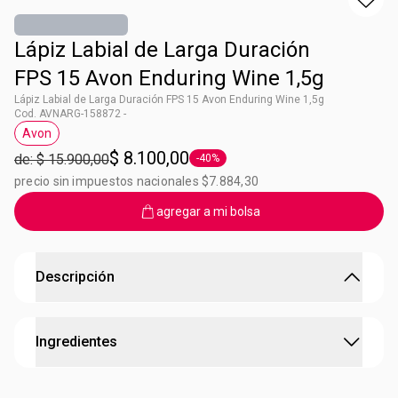
Lápiz Labial de Larga Duración
FPS 15 Avon Enduring Wine 1,5g
Lápiz Labial de Larga Duración FPS 15 Avon Enduring Wine 1,5g
Cod. AVNARG-158872 -
Avon
Etiqueta Avon
$ 8.100,00
de: $ 15.900,00
-40%
Etiqueta -40%
precio sin impuestos nacionales $7.884,30
agregar a mi bolsa
Descripción
Labial Larga Duración Enduring Wine
Ingredientes
¿Cuáles son los colores de los labiales?
Anima el laboratorio de un usuario durante el curso... ¡que
brinda 8 horas de color!
difenil dimeticona, metil trimeticona, poligliceril-2