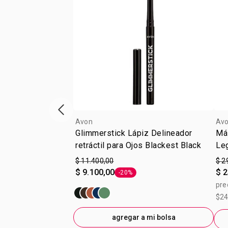
Vitrina de productos anterior
Avon
Av
Glimmerstick Lápiz Delineador
Má
retráctil para Ojos Blackest Black
Le
$ 11.400,00
$ 2
$ 9.100,00
$ 2
-20%
Etiqueta -20%
pre
$24
agregar a mi bolsa