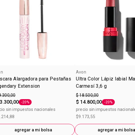
hidrolizada,
45380ci 158
19140ci 159
on
Avon
scara Alargadora para Pestañas
Ultra Color Lápiz labial M
gendary Extension
Carmesí 3,6 g
9.300,00
$ 18.500,00
3.300,00
$ 14.800,00
-20%
-20%
Etiqueta -20%
Etiqueta -20%
cio sin impuestos nacionales
precio sin impuestos nacional
.214,88
$9.173,55
agregar a mi bolsa
agregar a mi bols