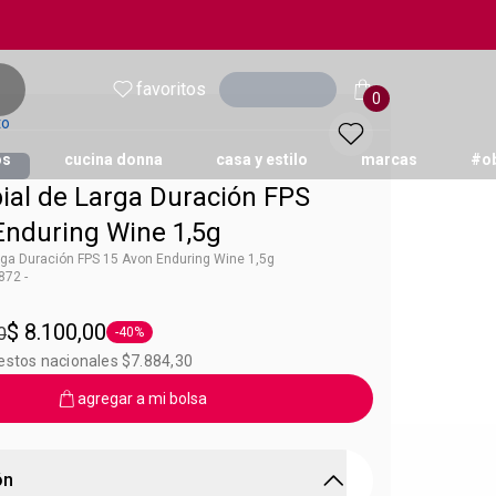
favoritos
Ingresar
0
to
os
cucina donna
casa y estilo
marcas
#o
ial de Larga Duración FPS
Enduring Wine 1,5g
arga Duración FPS 15 Avon Enduring Wine 1,5g
72 -
on
$ 8.100,00
0
-40%
Etiqueta -40%
estos nacionales $7.884,30
agregar a mi bolsa
ón