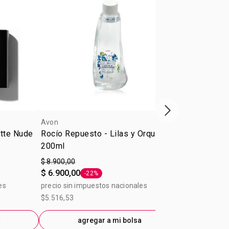
 ácido betaína. puede contener: micaci 77120ci
50ci 77891ci 77491ci 77492ci 77499ci 17200ci
85ci 75470ci 42090
Próxima presenta
Avon
Avon
atte Nude
Rocío Repuesto - Lilas y Orquídeas
Delineador R
200ml
Glimmerstic
$ 8.900,00
A partir de
$ 6.900,00
$ 7.900,00
-22%
Etiqueta -22%
es
precio sin impuestos nacionales
$5.516,53
ag
a
agregar a mi bolsa