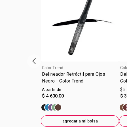
Vitrina de productos anterior
Color Trend
Col
Delineador Retráctil para Ojos
Del
Negro - Color Trend
Col
A partir de
$ 5
$ 4.600,00
$ 3
agregar a mi bolsa