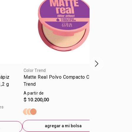
Próxima presenta
Color Trend
Color Trend
Lápiz
Matte Real Polvo Compacto Color
Delineador L
1,2 g
Trend
Trend Negro
A partir de
$ 9.600,00
$ 10.200,00
$ 6.700,00
-
E
es
precio sin im
$4.760,33
agregar a mi bolsa
a
ag