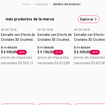
inicio
•
maquillaje
•
detalles del producto
labial ultra hidratante se renovó. Nuevo formato de punta,
mayor precisión. ¿Por qué lo vas a amar? Porque está
formulado con aceite de palta que brinda una mayor
más productos de la marca
Explorar
hidratación. Fps 15. Contenido: 3,6 g.
AVON TRUE
AVON TRUE
AVON TRUE
Esmalte con Efecto de
Esmalte con Efecto de
Esmalte con Efecto
Cristales 3D Crushed
Cristales 3D Crushed
Cristales 3D Crushe
Crystals Opulent
Crystals Sparkling
Crystals Glittery Pin
$ 11.500,00
$ 11.500,00
$ 11.500,00
Crimson 9ml
Fawn 9ml
9ml
$ 6.900,00
$ 9.100,00
$ 6.900,00
-40%
-21%
-40%
Etiqueta -40%
Etiqueta -21%
Etiqueta 
precio sin impuestos
precio sin impuestos
precio sin impuesto
nacionales $9.504,13
nacionales $6.652,89
nacionales $6.652,8