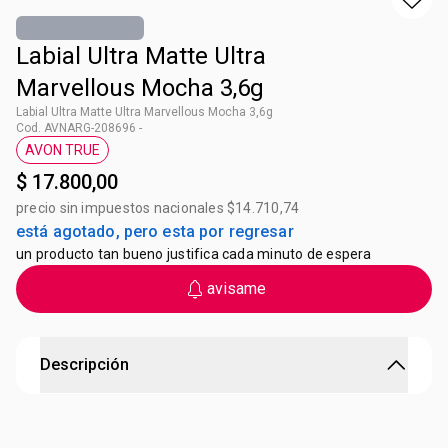
Labial Ultra Matte Ultra
Marvellous Mocha 3,6g
Labial Ultra Matte Ultra Marvellous Mocha 3,6g
Cod. AVNARG-208696 -
AVON TRUE
Etiqueta AVON TRUE
$ 17.800,00
precio sin impuestos nacionales $14.710,74
está agotado, pero esta por regresar
un producto tan bueno justifica cada minuto de espera
avisame
Descripción
Labial Ultra Matte Ultra Marvellous Mocha
¡Labios 100% hidratados en todo momento! El clásico