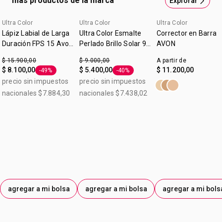
más productos de la marca
Explorar
hidratación. Sentí los labios hidratados y con una suavidad
cremosa.
Ultra Color
Ultra Color
Ultra Color
Lápiz Labial de Larga
Ultra Color Esmalte
Corrector en Barra
Duración FPS 15 Avon
Perlado Brillo Solar 9
AVON
Mauve Ice 1,5g
ml
$ 15.900,00
$ 9.000,00
A partir de
$ 8.100,00
$ 5.400,00
$ 11.200,00
-49%
-40%
Etiqueta -49%
Etiqueta -40%
precio sin impuestos
precio sin impuestos
nacionales $7.884,30
nacionales $7.438,02
agregar a mi bolsa
agregar a mi bolsa
agregar a mi bols