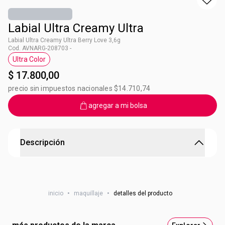
Labial Ultra Creamy Ultra
Labial Ultra Creamy Ultra Berry Love 3,6g
Cod. AVNARG-208703 -
Ultra Color
Etiqueta Ultra Color
$ 17.800,00
precio sin impuestos nacionales $14.710,74
agregar a mi bolsa
Descripción
Labial Ultra Creamy Ultra
¡Labios 100% hidratados en todo momento! El clásico
inicio
•
maquillaje
•
detalles del producto
labial ultra hidratante se renovó. Nuevo formato de punta,
mayor precisión. ¿Por qué lo vas a amar? Porque está
formulado con aceite de palta que brinda una mayor