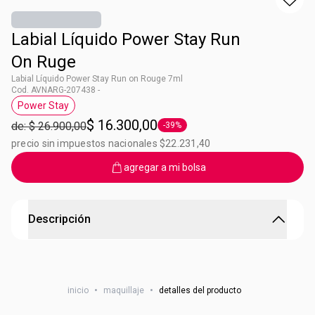
Labial Líquido Power Stay Run
On Ruge
Labial Líquido Power Stay Run on Rouge 7ml
Cod. AVNARG-207438 -
Power Stay
Etiqueta Power Stay
$ 16.300,00
de: $ 26.900,00
-39%
Etiqueta -39%
precio sin impuestos nacionales $22.231,40
agregar a mi bolsa
Descripción
Labial Líquido Power Stay Run On Ruge
Labial líquido mate de larga duración ¡Intransferible! Tu
inicio
•
maquillaje
•
detalles del producto
labial que llegó para quedarse. ¿Qué esperás para sumarlo
a tu look? No vas a querer dejar de usarlo Nunca. ¿Lo