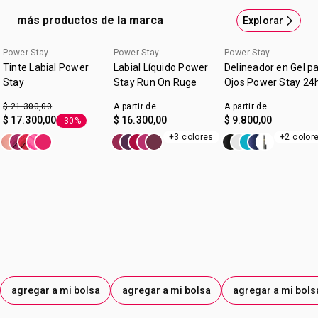
mejor? 16 horas de duración ¡sin retoques! Beneficios:
más productos de la marca
Explorar
Acabado mate. Alta cobertura. A prueba de agua y súper
confortable. Colores súper vibrantes.Tu labial que llegó
Power Stay
Power Stay
Power Stay
para quedarse. ¿Qué esperás para sumarlo a tu look? No
Tinte Labial Power
Labial Líquido Power
Delineador en Gel p
vas a querer dejar de usarlo nunca.
Stay
Stay Run On Ruge
Ojos Power Stay 24
$ 21.300,00
A partir de
A partir de
$ 17.300,00
$ 16.300,00
$ 9.800,00
-30%
Etiqueta -30%
+3 colores
+2 color
agregar a mi bolsa
agregar a mi bolsa
agregar a mi bols