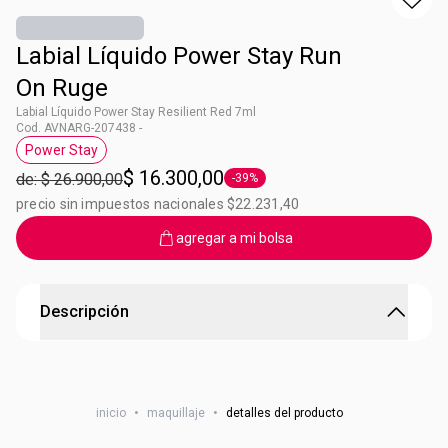
Labial Líquido Power Stay Run
On Ruge
Labial Líquido Power Stay Resilient Red 7ml
Cod. AVNARG-207438 -
Power Stay
Etiqueta Power Stay
$ 16.300,00
de: $ 26.900,00
-39%
Etiqueta -39%
precio sin impuestos nacionales $22.231,40
agregar a mi bolsa
Descripción
Labial Líquido Power Stay Run On Ruge
Labial líquido mate de larga duración ¡Intransferible! Tu
inicio
•
maquillaje
•
detalles del producto
labial que llegó para quedarse. ¿Qué esperás para sumarlo
a tu look? No vas a querer dejar de usarlo Nunca. ¿Lo