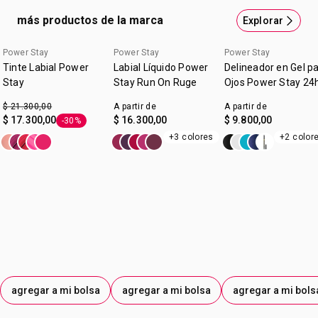
mejor? 16 horas de duración ¡sin retoques! Beneficios:
más productos de la marca
Explorar
Acabado mate. Alta cobertura. A prueba de agua y súper
confortable. Colores súper vibrantes.Tu labial que llegó
Power Stay
Power Stay
Power Stay
para quedarse. ¿Qué esperás para sumarlo a tu look? No
Tinte Labial Power
Labial Líquido Power
Delineador en Gel p
vas a querer dejar de usarlo nunca.
Stay
Stay Run On Ruge
Ojos Power Stay 24
$ 21.300,00
A partir de
A partir de
$ 17.300,00
$ 16.300,00
$ 9.800,00
-30%
Etiqueta -30%
+3 colores
+2 color
agregar a mi bolsa
agregar a mi bolsa
agregar a mi bols