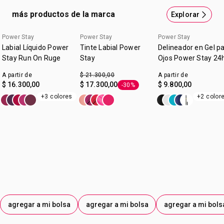
mejor? 16 horas de duración ¡sin retoques! Beneficios:
más productos de la marca
Explorar
Acabado mate. Alta cobertura. A prueba de agua y súper
confortable. Colores súper vibrantes.Tu labial que llegó
Power Stay
Power Stay
Power Stay
para quedarse. ¿Qué esperás para sumarlo a tu look? No
Labial Líquido Power
Tinte Labial Power
Delineador en Gel p
vas a querer dejar de usarlo nunca.
Stay Run On Ruge
Stay
Ojos Power Stay 24
A partir de
$ 21.300,00
A partir de
$ 16.300,00
$ 17.300,00
$ 9.800,00
-30%
Etiqueta -30%
+3 colores
+2 color
agregar a mi bolsa
agregar a mi bolsa
agregar a mi bols