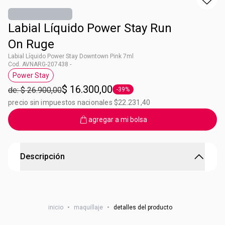
Labial Líquido Power Stay Run
On Ruge
Labial Líquido Power Stay Downtown Pink 7ml
Cod. AVNARG-207438 -
Power Stay
Etiqueta Power Stay
$ 16.300,00
de: $ 26.900,00
-39%
Etiqueta -39%
precio sin impuestos nacionales $22.231,40
agregar a mi bolsa
Descripción
Labial Líquido Power Stay Run On Ruge
Labial líquido mate de larga duración ¡Intransferible! Tu
inicio
•
maquillaje
•
detalles del producto
labial que llegó para quedarse. ¿Qué esperás para sumarlo
a tu look? No vas a querer dejar de usarlo Nunca. ¿Lo