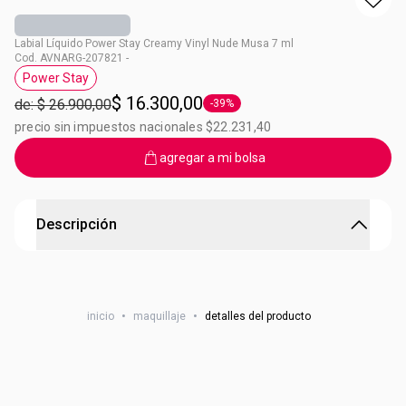
Labial Líquido Power Stay Creamy Vinyl Nude Musa 7 ml
Cod. AVNARG-207821 -
Power Stay
Etiqueta Power Stay
$ 16.300,00
de: $ 26.900,00
-39%
Etiqueta -39%
precio sin impuestos nacionales $22.231,40
agregar a mi bolsa
Descripción
Con efecto vinilo hidratante y el brillo instantáneo que
estabas esperando
inicio
•
maquillaje
•
detalles del producto
EL COLOR QUEDA
La tecnología Color Lock de recibir un color que no aparece
en el fondo, atenúa ni agrieta. Periodo de 16 horas.
EL BRILLO QUEDA
The color of the alto impacto and larga duración for