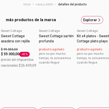
inicio
•
casa y estilo
•
detalles del producto
más productos de la marca
Explorar
Sweet Cottage
Sweet Cottage
Sweet Cottage
Sweet Cottage
Sweet Cottage sartén
Kit x4 platos - Swee
asadera con rejilla
profunda
Cottage plato playo
$ 99.000,00
producto agotado
producto agotado
$ 59.000,00
pero no por mucho
pero no por mucho
-40%
Etiqueta -40%
tiempo, te avisaremos
tiempo, te avisaremos
precio sin impuestos
cuando llegue
cuando llegue
nacionales $26.409,09