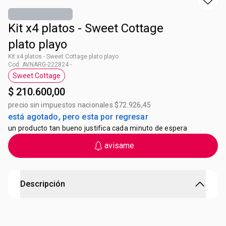
Kit x4 platos - Sweet Cottage
plato playo
Kit x4 platos - Sweet Cottage plato playo
Cod. AVNARG-222824 -
Sweet Cottage
Etiqueta Sweet Cottage
$ 210.600,00
precio sin impuestos nacionales $72.926,45
está agotado, pero esta por regresar
un producto tan bueno justifica cada minuto de espera
avisame
Descripción
Kit x4 platos - Sweet Cottage plato playo
Kit x4 platos - Sweet Cottage plato playo