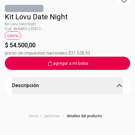
Kit Lovu Date Night
Kit Lovu Date Night
Cod. AVNARG-235872 -
Lov/u
Etiqueta Lov/u
$ 54.500,00
precio sin impuestos nacionales $31.528,93
agregar a mi bolsa
Descripción
El amor está en los pequeños detalles
Este kit contiene:
+LovIu Date Night Loción perfumada con brillo para el
inicio
•
perfumes
•
detalles del producto
Cuerpo 90 ml
+ Eau de Parfum 50 ml LovIu Date Night