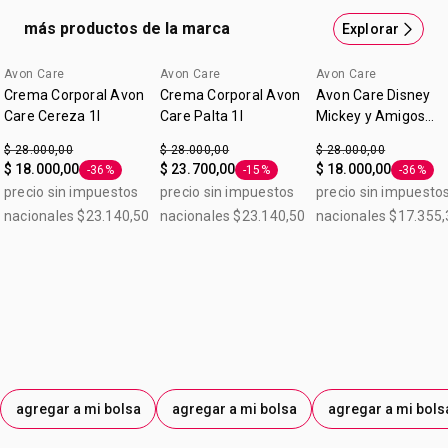
y libre de parabenos. Producto hipoalergénico,
más productos de la marca
Explorar
dermatológicamente probado y adecuado para piel
sensible. Contenido: 200ml
Avon Care
Avon Care
Avon Care
Lo nuevo
Crema Corporal Avon
Crema Corporal Avon
Avon Care Disney
Care Cereza 1l
Care Palta 1l
Mickey y Amigos
Frutos Rojos Crema
$ 28.000,00
$ 28.000,00
$ 28.000,00
Corporal 1 L
$ 18.000,00
$ 23.700,00
$ 18.000,00
-36%
-15%
-36%
Etiqueta -36%
Etiqueta -15%
Etiqueta
precio sin impuestos
precio sin impuestos
precio sin impuesto
nacionales $23.140,50
nacionales $23.140,50
nacionales $17.355,
agregar a mi bolsa
agregar a mi bolsa
agregar a mi bols