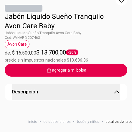
Jabón Líquido Sueño Tranquilo
Avon Care Baby
Jabón Líquido Sueño Tranquilo Avon Care Baby
Cod. AVNARG-207463 -
Avon Care
Etiqueta Avon Care
$ 13.700,00
de: $ 16.500,00
-20%
Etiqueta -20%
precio sin impuestos nacionales $13.636,36
agregar a mi bolsa
Descripción
Jabón Líquido Sueño Tranquilo Avon Care Baby
Jabón líquido de la cabeza a los pies, súper fácil de
inicio
•
cuidados diarios
•
bebés y niños
•
detalles del pro
enjuagar. Fórmula suave que limpia el cuerpo y el cabello,
sin irritar la delicada piel del bebe. Producto sin colorantes