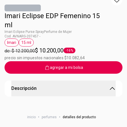
Imari Eclipse EDP Femenino 15
ml
Imari Eclipse Purse SprayPerfume de Mujer
Cod. AVNARG-207457 -
Imari
15 ml
Etiqueta Imari
Etiqueta 15 ml
$ 10.200,00
de: $ 12.200,00
-16%
Etiqueta -16%
precio sin impuestos nacionales $10.082,64
agregar a mi bolsa
Descripción
Ideal para cartera
Tus perfumes preferidos de 15ml. Ideal para llevar en la
inicio
•
perfumes
•
detalles del producto
cartera