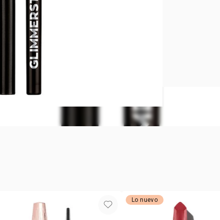
Glimmerstic
Blackest Bl
Delineado q
Lo nuevo