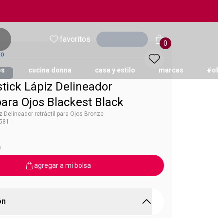
favoritos
Ingresar
0
to
os
cucina donna
casa y estilo
marcas
#o
tick Lápiz Delineador
 para Ojos Blackest Black
 Delineador retráctil para Ojos Bronze
81 -
on
0
agregar a mi bolsa
ón