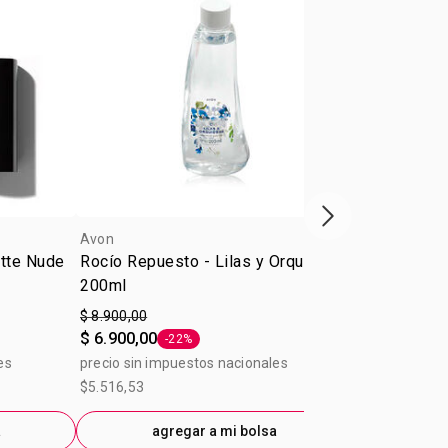
Próxima presenta
Avon
Avon
atte Nude
Rocío Repuesto - Lilas y Orquídeas
Delineador R
200ml
Glimmerstic
$ 8.900,00
A partir de
$ 6.900,00
$ 7.900,00
-22%
Etiqueta -22%
es
precio sin impuestos nacionales
$5.516,53
ag
a
agregar a mi bolsa