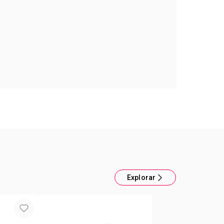
k Lápiz Delineador retráctil para Ojos
ack
ue dura hasta 12 horas.
Explorar