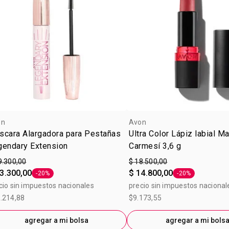
on
Avon
scara Alargadora para Pestañas
Ultra Color Lápiz labial M
gendary Extension
Carmesí 3,6 g
9.300,00
$ 18.500,00
3.300,00
$ 14.800,00
-20%
-20%
Etiqueta -20%
Etiqueta -20%
cio sin impuestos nacionales
precio sin impuestos nacional
.214,88
$9.173,55
agregar a mi bolsa
agregar a mi bols