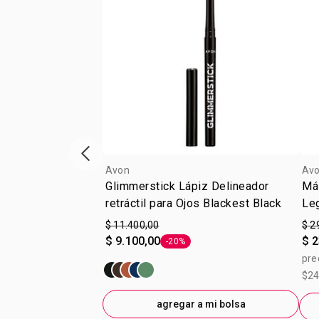
Vitrina de productos anterior
Avon
Av
Glimmerstick Lápiz Delineador
Má
retráctil para Ojos Blackest Black
Le
$ 11.400,00
$ 2
$ 9.100,00
$ 2
-20%
Etiqueta -20%
pre
$24
agregar a mi bolsa