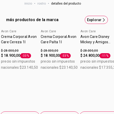
inicio
•
rostro
•
detalles del producto
semana sobre la piel del rostro y cuello húmedos.
Masajear suavemente evitando el área de los ojos y labios.
Enjuagar con agua tibia
más productos de la marca
Explorar
Avon Care
Avon Care
Avon Care
Lo nuevo
Crema Corporal Avon
Crema Corporal Avon
Avon Care Disney
Care Cereza 1l
Care Palta 1l
Mickey y Amigos
Frutos Rojos Crema
$ 28.000,00
$ 28.000,00
$ 28.000,00
Corporal 1 L
$ 18.900,00
$ 18.900,00
$ 24.800,00
-33%
-33%
-11%
Etiqueta -33%
Etiqueta -33%
Etiqueta
precio sin impuestos
precio sin impuestos
precio sin impuesto
nacionales $23.140,50
nacionales $23.140,50
nacionales $17.355,