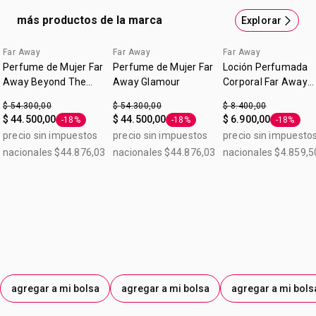
más productos de la marca
Explorar
Far Away
Far Away
Far Away
Perfume de Mujer Far
Perfume de Mujer Far
Loción Perfumada
Away Beyond The
Away Glamour
Corporal Far Away
Moon
Original 90ml
$ 54.300,00
$ 54.300,00
$ 8.400,00
$ 44.500,00
$ 44.500,00
$ 6.900,00
-18%
-18%
-18%
Etiqueta -18%
Etiqueta -18%
Etiqueta 
precio sin impuestos
precio sin impuestos
precio sin impuesto
nacionales $44.876,03
nacionales $44.876,03
nacionales $4.859,5
agregar a mi bolsa
agregar a mi bolsa
agregar a mi bols