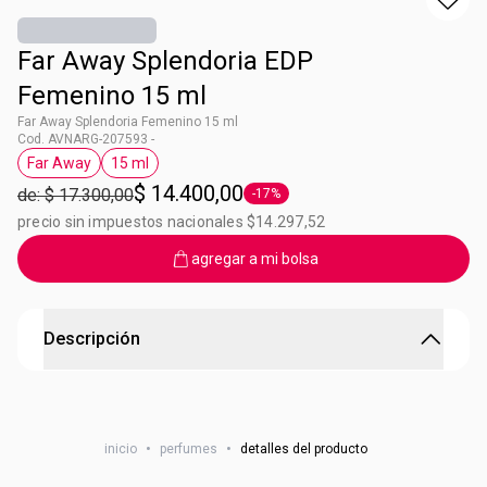
Far Away Splendoria EDP
Femenino 15 ml
Far Away Splendoria Femenino 15 ml
Cod. AVNARG-207593 -
Far Away
15 ml
Etiqueta Far Away
Etiqueta 15 ml
$ 14.400,00
de: $ 17.300,00
-17%
Etiqueta -17%
precio sin impuestos nacionales $14.297,52
agregar a mi bolsa
Descripción
Ideal para cartera
Tus perfumes preferidos de 15ml. Ideal para llevar en la
inicio
•
perfumes
•
detalles del producto
cartera