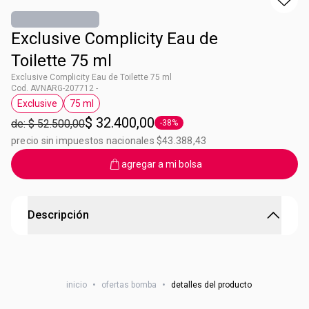
Exclusive Complicity Eau de
Toilette 75 ml
Exclusive Complicity Eau de Toilette 75 ml
Cod. AVNARG-207712 -
Exclusive
75 ml
Etiqueta Exclusive
Etiqueta 75 ml
$ 32.400,00
de: $ 52.500,00
-38%
Etiqueta -38%
precio sin impuestos nacionales $43.388,43
agregar a mi bolsa
Descripción
Perfume exclusive complicity. El aroma de la conexión
mas profunda
inicio
•
ofertas bomba
•
detalles del producto
Nota ofaltiva amaderada aromatica intensidad media.
Eau de Toilette 75 ml