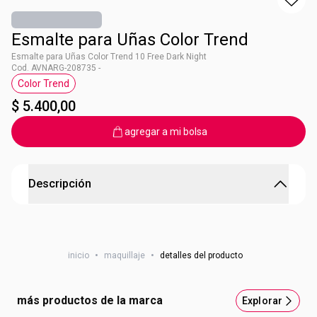
Esmalte para Uñas Color Trend
Esmalte para Uñas Color Trend 10 Free Dark Night
Cod. AVNARG-208735 -
Color Trend
Etiqueta Color Trend
$ 5.400,00
agregar a mi bolsa
Descripción
Esmalte para Uñas Color Trend
Queratina vegetal 1 + pantenol Cobertura uniforme2,
inicio
•
maquillaje
•
detalles del producto
secado en 6 minutos, fórmula 10 free
más productos de la marca
Explorar