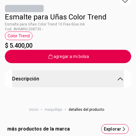
Esmalte para Uñas Color Trend
Esmalte para Uñas Color Trend 10 Free Blue Ink
Cod. AVNARG-208735 -
Color Trend
Etiqueta Color Trend
$ 5.400,00
agregar a mi bolsa
Descripción
Esmalte para Uñas Color Trend
Queratina vegetal 1 + pantenol Cobertura uniforme2,
inicio
•
maquillaje
•
detalles del producto
secado en 6 minutos, fórmula 10 free
más productos de la marca
Explorar