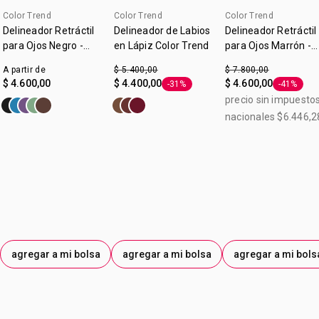
Color Trend
Color Trend
Color Trend
Delineador Retráctil
Delineador de Labios
Delineador Retráctil
para Ojos Negro -
en Lápiz Color Trend
para Ojos Marrón -
Color Trend
Color Trend - 350 m
A partir de
$ 5.400,00
$ 7.800,00
$ 4.600,00
$ 4.400,00
$ 4.600,00
-31%
-41%
Etiqueta -31%
Etiqueta 
precio sin impuesto
nacionales $6.446,2
agregar a mi bolsa
agregar a mi bolsa
agregar a mi bols