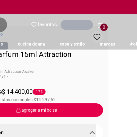
favoritos
Ingresar
0
to
os
cucina donna
casa y estilo
marcas
#o
arfum 15ml Attraction
ml Attraction Awaken
81 -
Attraction
$ 14.400,00
0
-17%
Etiqueta -17%
uestos nacionales $14.297,52
agregar a mi bolsa
ón