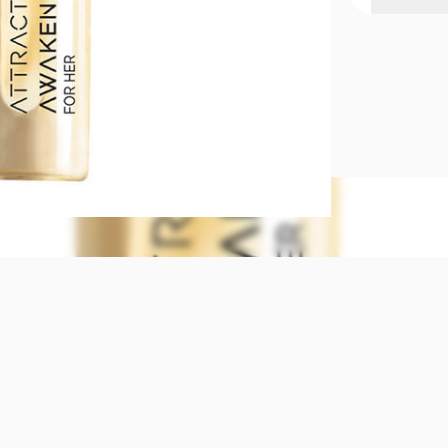
TUS PERFUM
la cartera
• Evita que 
aceite. • Apt