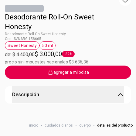
Desodorante Roll-On Sweet
Honesty
Desodorante Roll-On Sweet Honesty
Cod. AVNARG-158665 -
Sweet Honesty
50 ml
Etiqueta Sweet Honesty
Etiqueta 50 ml
$ 3.000,00
de: $ 4.400,00
-32%
Etiqueta -32%
precio sin impuestos nacionales $3.636,36
agregar a mi bolsa
Descripción
Desodorante Roll-On Sweet Honesty
Desodorante antitraspirante roll-on con aroma de la
inicio
•
cuidados diarios
•
cuerpo
•
detalles del producto
colonia Sweet Honesty. Perfume Floral. Combinación de
miel, almizcle, vainilla, jacinto, limón, lirio de los valles y