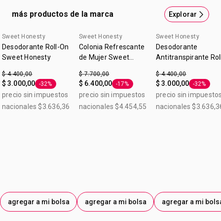
rosa. Desodorante antitranspirante roll-on 50ml. Origen:
más productos de la marca
Explorar
Argentina.
Sweet Honesty
Sweet Honesty
Sweet Honesty
Desodorante Roll-On
Colonia Refrescante
Desodorante
Sweet Honesty
de Mujer Sweet
Antitranspirante Rol
Honesty 150 m
on Sweet Honesty
$ 4.400,00
$ 7.700,00
$ 4.400,00
Treasures 50ml
$ 3.000,00
$ 6.400,00
$ 3.000,00
-32%
-17%
-32%
Etiqueta -32%
Etiqueta -17%
Etiqueta 
precio sin impuestos
precio sin impuestos
precio sin impuesto
nacionales $3.636,36
nacionales $4.454,55
nacionales $3.636,3
agregar a mi bolsa
agregar a mi bolsa
agregar a mi bols