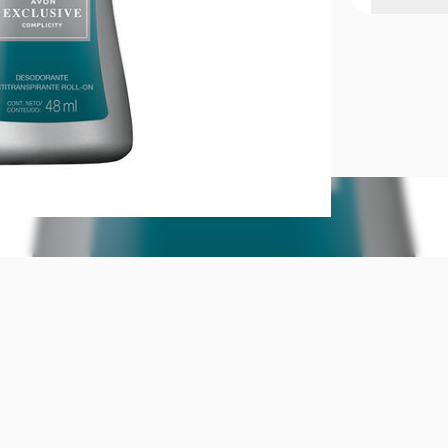
Desodorante
Desodorante
Exclusive. ¿
Mantenga la 
bolita sobre
Conserve ce