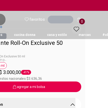
favoritos
Ingresar
0
to
os
cucina donna
casa y estilo
marcas
#o
nte Roll-On Exclusive 50
On Exclusive 50 ml
13 -
 ml
xclusive
Etiqueta 50 ml
$ 3.000,00
-41%
Etiqueta -41%
estos nacionales $3.636,36
agregar a mi bolsa
ón