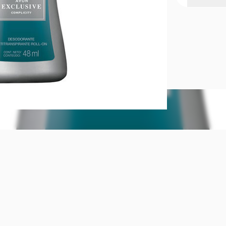
Desodorante
Desodorante
Exclusive. ¿
Mantenga la 
bolita sobre
Conserve ce