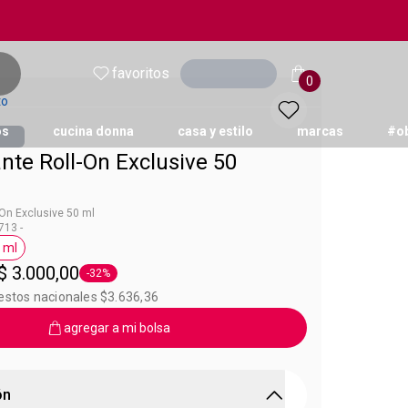
favoritos
Ingresar
0
to
os
cucina donna
casa y estilo
marcas
#o
nte Roll-On Exclusive 50
On Exclusive 50 ml
13 -
 ml
xclusive
Etiqueta 50 ml
$ 3.000,00
-32%
Etiqueta -32%
estos nacionales $3.636,36
agregar a mi bolsa
ón