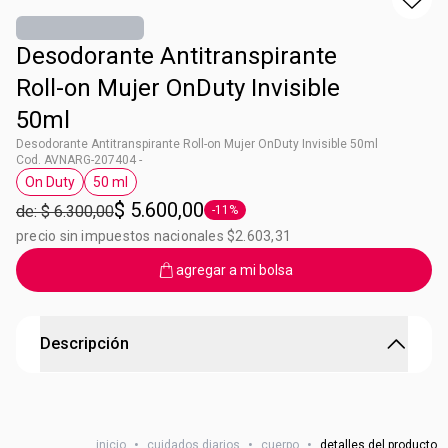
Desodorante Antitranspirante
Roll-on Mujer OnDuty Invisible
50ml
Desodorante Antitranspirante Roll-on Mujer OnDuty Invisible 50ml
Cod. AVNARG-207404 -
On Duty
50 ml
Etiqueta On Duty
Etiqueta 50 ml
$ 5.600,00
de: $ 6.300,00
-11%
Etiqueta -11%
precio sin impuestos nacionales $2.603,31
agregar a mi bolsa
Descripción
Desodorante Roll-On de Mujer On Duty Invisible
Protección seca para tus axilas por 48hs con efecto
inicio
•
cuidados diarios
•
cuerpo
•
detalles del producto