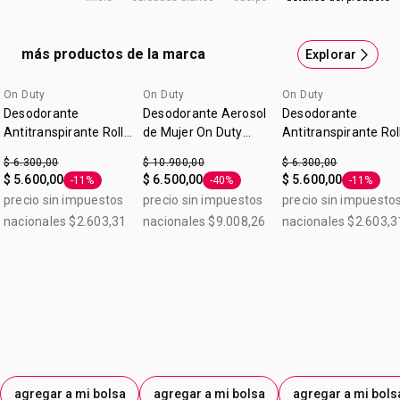
invisible que no mancha la ropa. Desodorante
antitranspirante roll-on 50ml
más productos de la marca
Explorar
On Duty
On Duty
On Duty
Desodorante
Desodorante Aerosol
Desodorante
Antitranspirante Roll-
de Mujer On Duty
Antitranspirante Rol
on OnDuty Care
Minimizador de Vello
on Mujer OnDuty Fr
$ 6.300,00
$ 10.900,00
$ 6.300,00
Aclarador 50ml
50ml
$ 5.600,00
$ 6.500,00
$ 5.600,00
-11%
-40%
-11%
Etiqueta -11%
Etiqueta -40%
Etiqueta 
precio sin impuestos
precio sin impuestos
precio sin impuesto
nacionales $2.603,31
nacionales $9.008,26
nacionales $2.603,3
agregar a mi bolsa
agregar a mi bolsa
agregar a mi bols