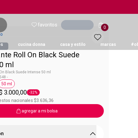
favoritos
Ingresar
0
to
os
cucina donna
casa y estilo
marcas
#o
nte Roll On Black Suede
50 ml
On Black Suede Intense 50 ml
48 -
50 ml
 Black Suede
Etiqueta 50 ml
$ 3.000,00
-32%
Etiqueta -32%
estos nacionales $3.636,36
agregar a mi bolsa
ón