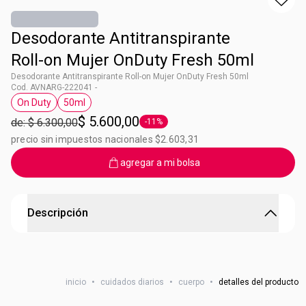
Desodorante Antitranspirante
Roll-on Mujer OnDuty Fresh 50ml
Desodorante Antitranspirante Roll-on Mujer OnDuty Fresh 50ml
Cod. AVNARG-222041 -
On Duty
50ml
Etiqueta On Duty
Etiqueta 50ml
$ 5.600,00
de: $ 6.300,00
-11%
Etiqueta -11%
precio sin impuestos nacionales $2.603,31
agregar a mi bolsa
Descripción
Roll On para Mujer | On Duty
¡Minimizá el pelo de tus axilas y protegelas! Desodorante
inicio
•
cuidados diarios
•
cuerpo
•
detalles del producto
antitranspirante roll-on reduce la apariencia de vello
después de 6 semanas de uso. Origen: Argentina.