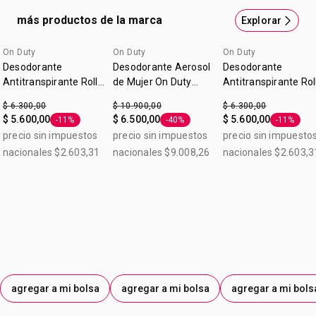
más productos de la marca
Explorar
On Duty
On Duty
On Duty
Desodorante
Desodorante Aerosol
Desodorante
Antitranspirante Roll-
de Mujer On Duty
Antitranspirante Rol
on OnDuty Care
Minimizador de Vello
on Mujer OnDuty Fr
$ 6.300,00
$ 10.900,00
$ 6.300,00
Aclarador 50ml
50ml
$ 5.600,00
$ 6.500,00
$ 5.600,00
-11%
-40%
-11%
Etiqueta -11%
Etiqueta -40%
Etiqueta 
precio sin impuestos
precio sin impuestos
precio sin impuesto
nacionales $2.603,31
nacionales $9.008,26
nacionales $2.603,3
agregar a mi bolsa
agregar a mi bolsa
agregar a mi bols