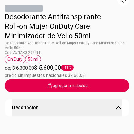
Desodorante Antitranspirante
Roll-on Mujer OnDuty Care
Minimizador de Vello 50ml
Desodorante Antitranspirante Roll-on Mujer OnDuty Care Minimizador de
Vello 50ml
Cod. AVNARG-207411 -
On Duty
50 ml
Etiqueta On Duty
Etiqueta 50 ml
$ 5.600,00
de: $ 6.300,00
-11%
Etiqueta -11%
precio sin impuestos nacionales $2.603,31
agregar a mi bolsa
Descripción
Desodorantes Roll On de Mujer On Duty Care
Minimizador de Vello