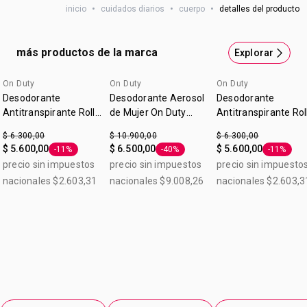
inicio
•
cuidados diarios
•
cuerpo
•
detalles del producto
¡Minimizá el pelo de tus axilas y protegelas! Desodorante
antitranspirante roll-on reduce la apariencia de vello
después de 6 semanas de uso. Desodorante
más productos de la marca
Explorar
antitranspirante roll-on 50ml . Origen: Argentina.
On Duty
On Duty
On Duty
Desodorante
Desodorante Aerosol
Desodorante
Antitranspirante Roll-
de Mujer On Duty
Antitranspirante Rol
on OnDuty Care
Minimizador de Vello
on Mujer OnDuty Fr
$ 6.300,00
$ 10.900,00
$ 6.300,00
Aclarador 50ml
50ml
$ 5.600,00
$ 6.500,00
$ 5.600,00
-11%
-40%
-11%
Etiqueta -11%
Etiqueta -40%
Etiqueta 
precio sin impuestos
precio sin impuestos
precio sin impuesto
nacionales $2.603,31
nacionales $9.008,26
nacionales $2.603,3