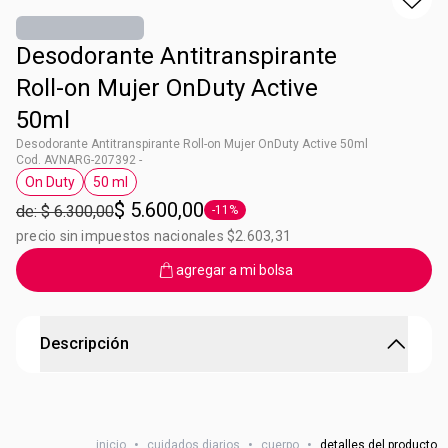
Desodorante Antitranspirante
Roll-on Mujer OnDuty Active
50ml
Desodorante Antitranspirante Roll-on Mujer OnDuty Active 50ml
Cod. AVNARG-207392 -
On Duty
50 ml
Etiqueta On Duty
Etiqueta 50 ml
$ 5.600,00
de: $ 6.300,00
-11%
Etiqueta -11%
precio sin impuestos nacionales $2.603,31
agregar a mi bolsa
Descripción
Desodorante Roll-On de Mujer On Duty Active
Protección seca anti-olor para tus axilas por 48hs. Ideal
inicio
•
cuidados diarios
•
cuerpo
•
detalles del producto