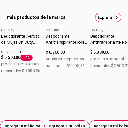
para esos días activos, intensos, en que no paras un
segundo. Desodorante antitranspirante roll-on 50ml.
más productos de la marca
Explorar
On Duty
On Duty
On Duty
Desodorante Aerosol
Desodorante
Desodorante
de Mujer On Duty
Antitranspirante Roll-
Antitranspirante Rol
Minimizador de Vello
on Mujer OnDuty Fresh
on Mujer OnDuty
$ 10.900,00
$ 6.300,00
$ 6.300,00
50ml
Invisible 50ml
$ 6.500,00
-40%
precio sin impuestos
precio sin impuesto
Etiqueta -40%
precio sin impuestos
nacionales $2.603,31
nacionales $2.603,3
nacionales $9.008,26
agregar a mi bolsa
agregar a mi bolsa
agregar a mi bols