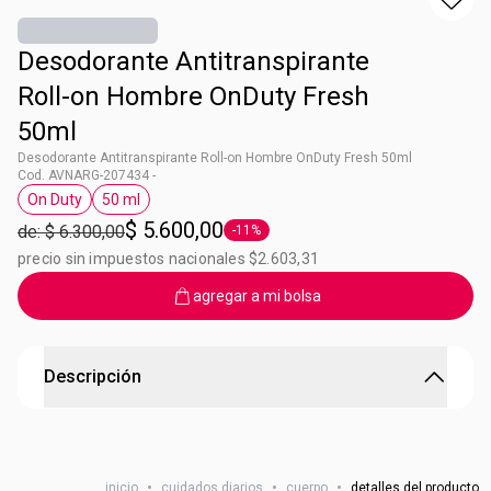
Desodorante Antitranspirante
Roll-on Hombre OnDuty Fresh
50ml
Desodorante Antitranspirante Roll-on Hombre OnDuty Fresh 50ml
Cod. AVNARG-207434 -
On Duty
50 ml
Etiqueta On Duty
Etiqueta 50 ml
$ 5.600,00
de: $ 6.300,00
-11%
Etiqueta -11%
precio sin impuestos nacionales $2.603,31
agregar a mi bolsa
Descripción
Desodorante Roll-On de Hombre On Duty Fresh
Protección anti-olor para tus axilas por 48hs. Ideal para
inicio
•
cuidados diarios
•
cuerpo
•
detalles del producto