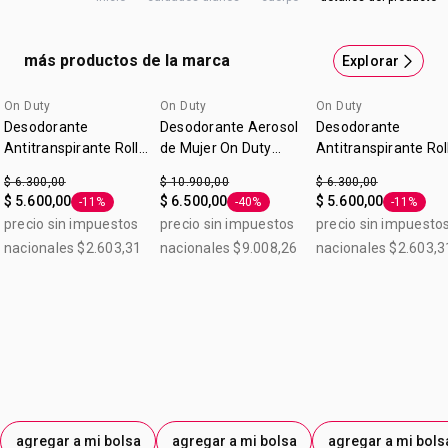
esos días activos, intensos, en que no paras un segundo.
Desodorante antitranspirante roll-on 50ml.
más productos de la marca
Explorar
On Duty
On Duty
On Duty
Desodorante
Desodorante Aerosol
Desodorante
Antitranspirante Roll-
de Mujer On Duty
Antitranspirante Rol
on OnDuty Care
Minimizador de Vello
on Mujer OnDuty Fr
$ 6.300,00
$ 10.900,00
$ 6.300,00
Aclarador 50ml
50ml
$ 5.600,00
$ 6.500,00
$ 5.600,00
-11%
-40%
-11%
Etiqueta -11%
Etiqueta -40%
Etiqueta 
precio sin impuestos
precio sin impuestos
precio sin impuesto
nacionales $2.603,31
nacionales $9.008,26
nacionales $2.603,3
agregar a mi bolsa
agregar a mi bolsa
agregar a mi bols