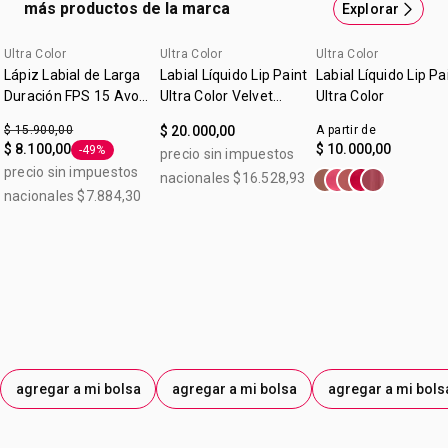
más productos de la marca
Explorar
prueba de percepcion realizada con consumidores.
Ultra Color
Ultra Color
Ultra Color
Lápiz Labial de Larga
Labial Líquido Lip Paint
Labial Líquido Lip Pa
Duración FPS 15 Avon
Ultra Color Velvet
Ultra Color
Mauve Ice 1,5g
Hibiscus 7ml
$ 15.900,00
$ 20.000,00
A partir de
$ 8.100,00
$ 10.000,00
-49%
precio sin impuestos
Etiqueta -49%
precio sin impuestos
nacionales $16.528,93
nacionales $7.884,30
agregar a mi bolsa
agregar a mi bolsa
agregar a mi bols