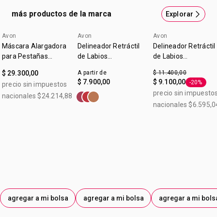
uso? Para dar un efecto de mayor volumen delinee el
más productos de la marca
Explorar
contorno de los labios por afuera de la línea natural y si
desea que sus labios luzcan más delgados deline el
Avon
Avon
Avon
contorno de los labios un poco más adentro de la línea
Máscara Alargadora
Delineador Retráctil
Delineador Retráctil
natural.
para Pestañas
de Labios
de Labios
Legendary Extension
Glimmerstick True
Glimmerstick True
$ 29.300,00
A partir de
$ 11.400,00
Color Malva
Color Malva 0,28 g
$ 7.900,00
$ 9.100,00
-20%
precio sin impuestos
Etiqueta 
precio sin impuesto
nacionales $24.214,88
nacionales $6.595,0
agregar a mi bolsa
agregar a mi bolsa
agregar a mi bols