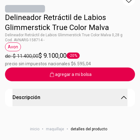
Delineador Retráctil de Labios
Glimmerstick True Color Malva
Delineador Retráctil de Labios Glimmerstick True Color Malva 0,28 g
Cod. AVNARG-158714 -
Avon
Etiqueta Avon
$ 9.100,00
de: $ 11.400,00
-20%
Etiqueta -20%
precio sin impuestos nacionales $6.595,04
agregar a mi bolsa
Descripción
Delineador Retráctil de Labios Glimmerstick True
Color Malva
inicio
•
maquillaje
•
detalles del producto
Delineador para Labios Retráctil 0,28g. Acabado mate.
Beneficios: Define tus labios. Fórmula cremosa. ¿Cómo lo