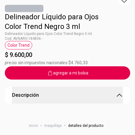
Delineador Líquido para Ojos
Color Trend Negro 3 ml
Delineador Líquido para Ojos Color Trend Negro 3 ml
Cod. AVNARG-184836 -
Color Trend
Etiqueta Color Trend
$ 9.600,00
precio sin impuestos nacionales $4.760,33
agregar a mi bolsa
Descripción
Tus colores favoritos
Nuevo aplicador con punta más fina y más fácil de usar. •
inicio
•
maquillaje
•
detalles del producto
Cobertura total. • Delineado preciso. • Desliza suavemente.