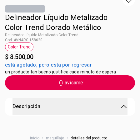
Delineador Líquido Metalizado
Color Trend Dorado Metálico
Delineador Líquido Metalizado Color Trend
Cod. AVNARG-158620 -
Color Trend
Etiqueta Color Trend
$ 8.500,00
está agotado, pero esta por regresar
un producto tan bueno justifica cada minuto de espera
avisame
Descripción
Delineador Líquido Metalizado Color Trend Dorado
Metálico
inicio
•
maquillaje
•
detalles del producto
Delineador líquido con el trazo preciso para enmarcar,