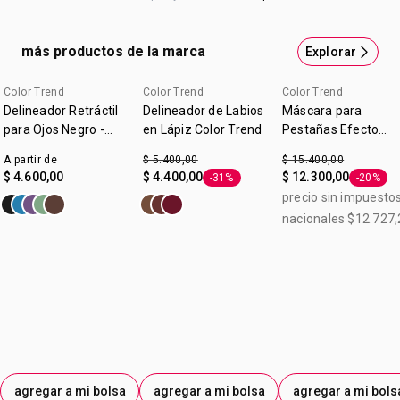
delinear y definir tus ojos. Vienen varios colores para que
tus looks sean únicos.Contenido: 3ml. Origen: Argentina.
más productos de la marca
Explorar
Color Trend
Color Trend
Color Trend
Delineador Retráctil
Delineador de Labios
Máscara para
para Ojos Negro -
en Lápiz Color Trend
Pestañas Efecto
Color Trend
Felino Voumen y
A partir de
$ 5.400,00
$ 15.400,00
Longitud Color Tren
$ 4.600,00
$ 4.400,00
$ 12.300,00
-31%
-20%
Etiqueta -31%
Etiqueta
Chocolate 7g
precio sin impuesto
nacionales $12.727,
agregar a mi bolsa
agregar a mi bolsa
agregar a mi bols