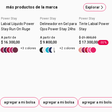
versatilidad; creá líneas atrevidas o difuminá para lograr
más productos de la marca
Explorar
una apariencia smokey que dura todo el día.* *Basado en
estudios de percepción realizados Ella usa Cobalt con
Power Stay
Power Stay
Power Stay
consumidor.
Labial Líquido Power
Delineador en Gel para
Tinte Labial Power
Stay Run On Ruge
Ojos Power Stay 24hs
Stay
A partir de
A partir de
$ 21.300,00
$ 16.300,00
$ 9.800,00
$ 17.300,00
-30%
Etiqueta
+3 colores
+2 colores
agregar a mi bolsa
agregar a mi bolsa
agregar a mi bols