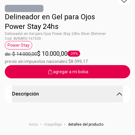
Delineador en Gel para Ojos
Power Stay 24hs
Delineador en Gel para Ojos Power Stay 24hs Silver Shimmer
Cod. AVNARG-167530 -
Power Stay
Etiqueta Power Stay
$ 10.000,00
de: $ 14.000,00
-29%
Etiqueta -29%
precio sin impuestos nacionales $8.099,17
agregar a mi bolsa
Descripción
Delineador en Gel para Ojos Power Stay 24hs
24 horas de resistencia a las manchas y desgaste.Lleno de
inicio
•
maquillaje
•
detalles del producto
pigmentos potentes para una apariencia de alto impacto.
Fórmula en gel súper suave y mezclable. Máxima