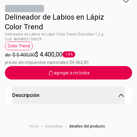
Delineador de Labios en Lápiz
Color Trend
Delineador de Labios en Lápiz Color Trend Chocolate 1,2 g
Cod. AVNARG-158628 -
Color Trend
Etiqueta Color Trend
$ 4.400,00
de: $ 5.400,00
-19%
Etiqueta -19%
precio sin impuestos nacionales $4.462,81
agregar a mi bolsa
Descripción
Delineador de Labios en Lápiz Color Trend
Tu boca habla por vos! Delineá tus labios para darle forma
inicio
•
maquillaje
•
detalles del producto
y definición. Tip: También podes rellenar tus labios y usarlo
como labial.