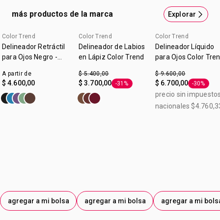
más productos de la marca
Explorar
Color Trend
Color Trend
Color Trend
Delineador Retráctil
Delineador de Labios
Delineador Líquido
para Ojos Negro -
en Lápiz Color Trend
para Ojos Color Tre
Color Trend
Negro 3 ml
A partir de
$ 5.400,00
$ 9.600,00
$ 4.600,00
$ 3.700,00
$ 6.700,00
-31%
-30%
Etiqueta -31%
Etiqueta 
precio sin impuesto
nacionales $4.760,3
agregar a mi bolsa
agregar a mi bolsa
agregar a mi bols