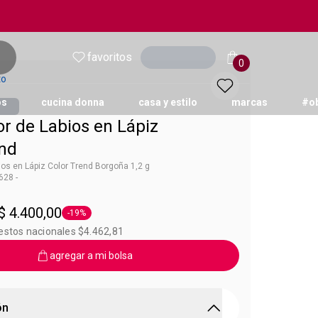
favoritos
Ingresar
0
to
os
cucina donna
casa y estilo
marcas
#o
r de Labios en Lápiz
end
ios en Lápiz Color Trend Borgoña 1,2 g
28 -
 Color Trend
$ 4.400,00
-19%
Etiqueta -19%
estos nacionales $4.462,81
agregar a mi bolsa
ón