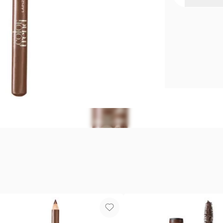
Delineador 
Tu boca habl
definición. 
como labial.