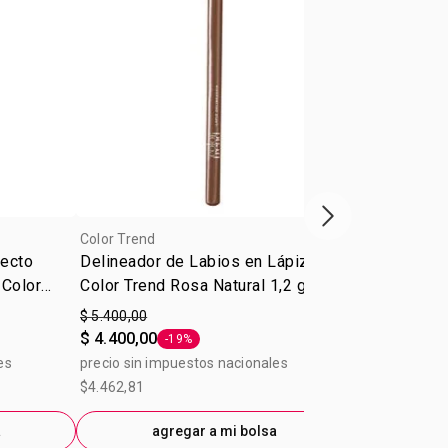
Próxima presenta
Color Trend
Color Trend
fecto
Delineador de Labios en Lápiz
Máscara pa
 Color
Color Trend Rosa Natural 1,2 g
Waterproof 
$ 5.400,00
$ 15.400,00
$ 4.400,00
-19%
precio sin im
Etiqueta -19%
es
precio sin impuestos nacionales
$12.727,27
$4.462,81
ag
a
agregar a mi bolsa