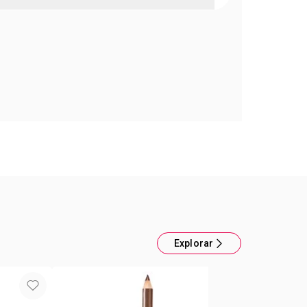
de Labios en Lápiz Color Trend
a por vos! Delineá tus labios para darle forma y
Tip: También podes rellenar tus labios y usarlo
Explorar