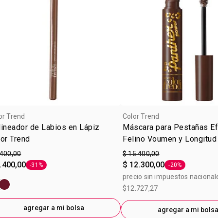
or Trend
Color Trend
ineador de Labios en Lápiz
Máscara para Pestañas E
or Trend
Felino Voumen y Longitud
Trend Chocolate 7g
.400,00
$ 15.400,00
.400,00
$ 12.300,00
-31%
-20%
Etiqueta -31%
Etiqueta -20%
precio sin impuestos nacional
$12.727,27
agregar a mi bolsa
agregar a mi bols