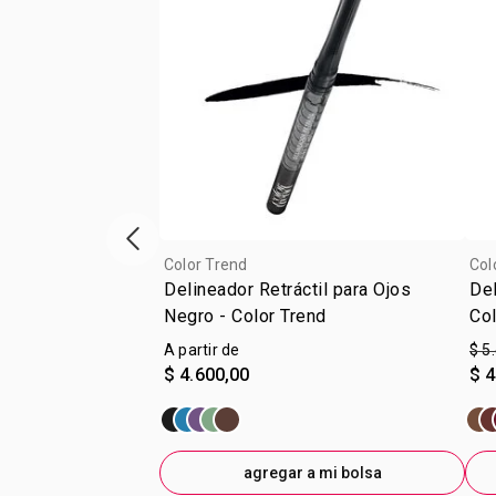
Vitrina de productos anterior
Color Trend
Col
Delineador Retráctil para Ojos
Del
Negro - Color Trend
Col
A partir de
$ 5
$ 4.600,00
$ 4
agregar a mi bolsa