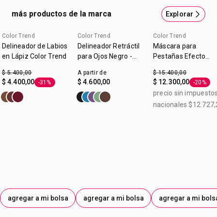
más productos de la marca
Explorar
Color Trend
Color Trend
Color Trend
Delineador de Labios
Delineador Retráctil
Máscara para
en Lápiz Color Trend
para Ojos Negro -
Pestañas Efecto
Color Trend
Felino Voumen y
$ 5.400,00
A partir de
$ 15.400,00
Longitud Color Tren
$ 4.400,00
$ 4.600,00
$ 12.300,00
-31%
-20%
Etiqueta -31%
Etiqueta
Chocolate 7g
precio sin impuesto
nacionales $12.727,
agregar a mi bolsa
agregar a mi bolsa
agregar a mi bols